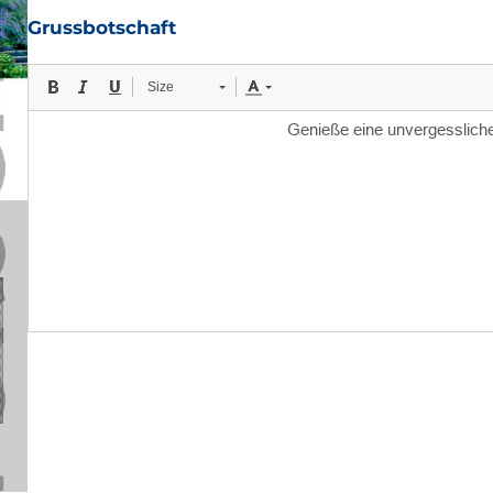
Grussbotschaft
Size