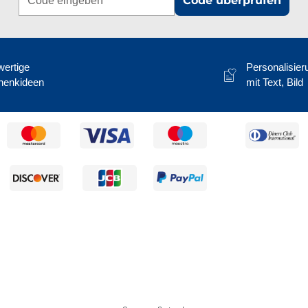
Code überprüfen
ertige
Personalisier
henkideen
mit Text, Bild