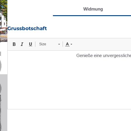
Widmung
Grussbotschaft
Size